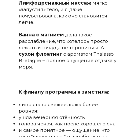
Лимфодренажный массаж
мягко
«запустил» тело, и я даже
почувствовала, как оно становится
легче.
Ванна с магнием
дала такое
расслабление, что хотелось просто
лежать и никуда не торопиться. А
сухой флоатинг
с ароматом Thalasso
Bretagne – полное ощущение отдыха у
моря.
К финалу программы я заметила:
лицо стало свежее, кожа более
ровная;
ушла вечерняя отёчность;
голова ясная, как после хорошего сна;
и самое приятное — ощущение, что
тело “включилось” и заработало на