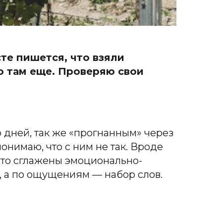
те пишется, что взяли
о там еще. Проверяю свои
о дней, так же «прогнанным» через
понимаю, что с ним не так. Вроде
е-то сглажены эмоционально-
й, а по ощущениям — набор слов.