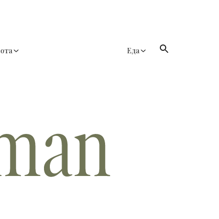
сота
Еда