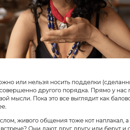
можно или нельзя носить подделки (сделан
н совершенно другого порядка. Прямо у нас
вой мысли. Пока это все выглядит как балов
ее.
лом, живого общения тоже кот наплакал, а е
 встрече? Они дают друг другу или берут и