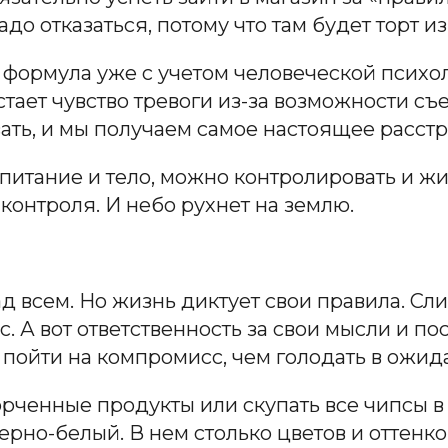
о отказаться, потому что там будет торт и
я формул
а у
же с учетом человеческой психо
ает чувство тревоги из-за возможности съес
вать, и мы получаем самое настоящее расст
питание и тело, можно контролировать и жизн
 контроля. И небо рухнет на землю.
над всем. Но жизнь диктует свои правила. 
ас. А вот ответственность за свои мысли и п
 пойти на компромисс, чем голодать в ожид
рченные продукты или скупать все чипсы в м
черно-белый. В нем столько цветов и оттенк