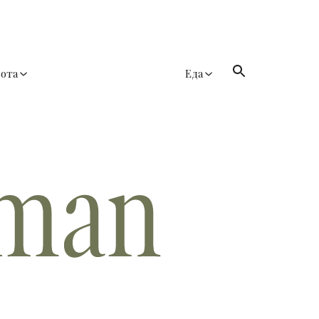
сота
Еда