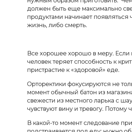
нужным образом приготовить. Чем 
должен быть еще максимально св
продуктами начинает появляться 
жизн
ь, л
ибо смерть.
Все хорошее хорошо в меру. Если
человек теряет способность к кр
пристрастие к «здоровой» еде.
Орторектики фокусируются не тольк
момент обычный батон из магазин
свежести из местного ларька с шау
чувствуют вину и тревогу. Потому 
В какой-то момент следование при
подстраивается под еду: нужно об