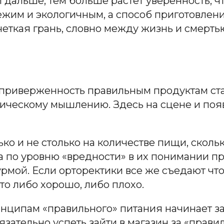
дальше, тем больше растет уверенность, ч
ежим и экологичным, а способ приготовле
четкая грань, словно между жизнь и смерть
 приверженность правильным продуктам ста
итическому мышлению. Здесь на сцене и поя
о и не столько на количестве пищи, сколько
а по уровню «вредности» в их понимании п
рмой. Если орторектики все же съедают что
что либо хорошо, либо плохо.
нципам «правильного» питания начинает за
язательно успеть зайти в магазин за «прави