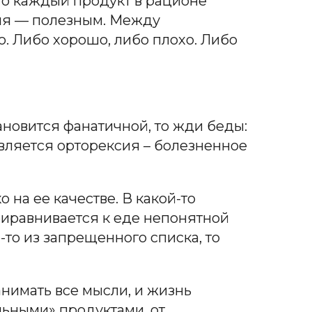
то каждый продукт в рационе
ния — полезным. Между
ю. Либо хорошо
, л
ибо плохо. Либо
новится фанатичной, то жди бед
ы:
вляется орторексия –
болезненное
 на ее качестве. В какой-то
риравнивается к еде непонятной
-то из запрещенного списка, то
нимать все мысли, и жизнь
льными» продуктами, от