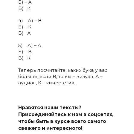
Б) – А
В) ­ К
4) А) – В
Б) – К
В) ­ А
5) А) – А
Б) – В
В) ­ К
Теперь посчитайте, каких букв у вас
больше, если В, то вы – визуал, А –
аудиал, К – кинестетик.
Нравятся наши тексты?
Присоединяйтесь к нам в соцсетях,
чтобы быть в курсе всего самого
свежего и интересного!