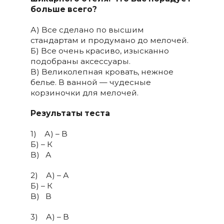
больше всего?
А) Все сделано по высшим
стандартам и продумано до мелочей.
Б) Все очень красиво, изысканно
подобраны аксессуары.
В) Великолепная кровать, нежное
белье. В ванной — чудесные
корзиночки для мелочей.
Результаты теста
1) А) – В
Б) – К
В) ­ А
2) А) – А
Б) – К
В) ­ В
3) А) – В