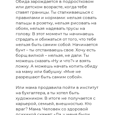
Обида зарождается в подростковом
или детском возрасте, когда тебе
ставят границы. Ты сталкиваешься с
правилами и нормами: нельзя совать
пальцы в розетку, нельзя рисовать на
обоях, нельзя надевать трусы на
голову. В этот момент ты начинаешь
страдать и обижаться от того, что тебе
нельзя быть самим собой. Начинается
бунт – ты отстаиваешь свое. Хочу есть
борщ вилкой – нельзя, не дали. Ты
можешь сказать «Ну и что?» и взять
ложку. А можешь начать копить обиду
на маму или бабушку: «Мне не
разрешают быть самим собой».
Или мама продавила пойти в институт
на бухгалтера, а ты хотел быть
художником. В итоге не получается с
карьерой, семьей, внешностью. Кто
враг? Мама. Человек со здоровой
психикой скажет: «Да, у меня были