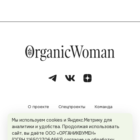
О проекте
Спецпроекты
Команда
Мы используем cookies и Яндекс.Метрику для
Рекламодателям
Политика конфиденциальности
аналитики и удобства. Продолжая использовать
сайт, вы даёте ООО «ОРГАНИКВУМЕН»
Пользовательское соглашение
(ОГРН 1165027064663) согласие на обработку