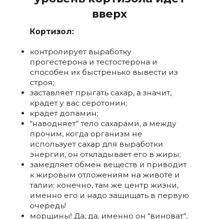
вверх
Кортизол:
контролирует выработку
прогестерона и тестостерона и
способен их быстренько вывести из
строя;
заставляет прыгать сахар, а значит,
крадет у вас серотонин;
крадет допамин;
“наводняет” тело сахарами, а между
прочим, когда организм не
использует сахар для выработки
энергии, он откладывает его в жиры;
замедляет обмен веществ и приводит
к жировым отложениям на животе и
талии; конечно, там же центр жизни,
именно его и надо защищать в первую
очередь!
морщины! Да, да, именно он “виноват”,