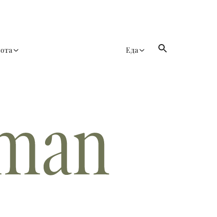
сота
Еда