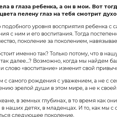
ла в глаза ребенка, а он в мои. Вот тог
 цвета пелену глаз на тебя смотрит дух
о подобного уровня восприятия ребенка с с
ия с ним и его воспитания. Тогда постепе
ество, поколение за поколением, навязывае
бстоит именно так? Только потому, что в наш
и так далее…? Возможно, когда мы найдем ба
 и слово «воспитание» изменит свой привы
м с самого рождения с уважением, а не с 
ению зрелой души в этом мире, а не к своей
кеане, в земных глубинах, в то время как он
в наших детях, в младенцах. И то, как мы с
аться следующее поколение.