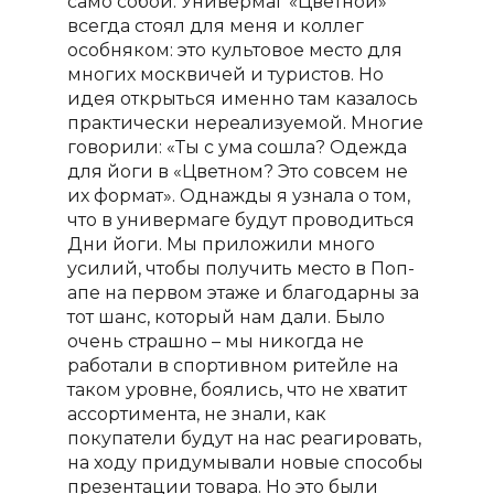
само собой. Универмаг «Цветной»
всегда стоял для меня и коллег
особняком: это культовое место для
многих москвичей и туристов. Но
идея открыться именно там казалось
практически нереализуемой. Многие
говорили: «Ты с ума сошла? Одежда
для йоги в «Цветном? Это совсем не
их формат». Однажды я узнала о том,
что в универмаге будут проводиться
Дни йоги. Мы приложили много
усилий, чтобы получить место в Поп-
апе на первом этаже и благодарны за
тот шанс, который нам дали. Было
очень страшно – мы никогда не
работали в спортивном ритейле на
таком уровне, боялись, что не хватит
ассортимента, не знали, как
покупатели будут на нас реагировать,
на ходу придумывали новые способы
презентации товара. Но это были