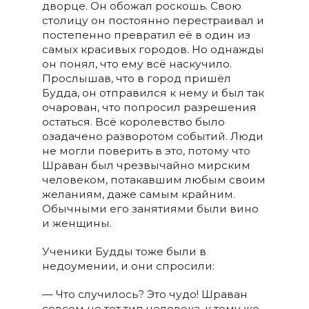
дворце. Он обожал роскошь. Свою
столицу он постоянно перестраивал и
постепенно превратил её в один из
самых красивых городов. Но однажды
он понял, что ему всё наскучило.
Прослышав, что в город пришёл
Будда, он отправился к нему и был так
очарован, что попросил разрешения
остаться. Всё королевство было
озадачено разворотом событий. Люди
не могли поверить в это, потому что
Шраван был чрезвычайно мирским
человеком, потакавшим любым своим
желаниям, даже самым крайним.
Обычными его занятиями были вино
и женщины.
Ученики Будды тоже были в
недоумении, и они спросили:
— Что случилось? Это чудо! Шраван
совсем не тот тип человека, к тому же