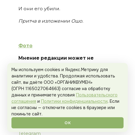
И они его убили.
Притча в изложении Ошо.
Фото
Мнение редакции может не
совпадать с мнением автора.
Мы используем cookies и Яндекс.Метрику для
В случае проблем со здоровьем не
аналитики и удобства. Продолжая использовать
занимайтесь самолечением,
сайт, вы даёте ООО «ОРГАНИКВУМЕН»
проконсультируйтесь с врачом.
(ОГРН 1165027064663) согласие на обработку
данных и принимаете условия
Пользовательского
Нравятся наши тексты?
соглашения
и
Политики конфиденциальности
. Если
Присоединяйтесь к нам в соцсетях,
не согласны — отключите cookies в браузере или
чтобы быть в курсе всего самого
покиньте сайт.
свежего и интересного!
ОК
Instagram
Facebook
VK
Telegram