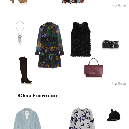
Юбка + свитшот