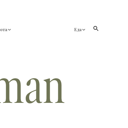
сота
Еда