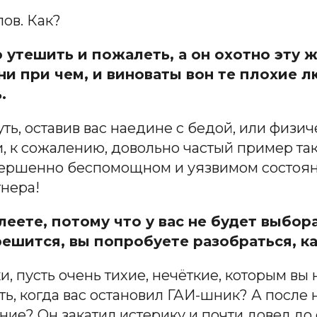
лов. Как?
о утешить и пожалеть, а он охотно эту 
 ни при чем, и виноваты вон те плохие 
.
ть, оставив вас наедине с бедой, или физич
, к сожалению, довольно частый пример так
вершенно беспомощном и уязвимом состояни
тнера!
леете, потому что у вас не будет выбор
решится, вы попробуете разобраться, ка
, пусть очень тихие, нечёткие, которым вы
ть, когда вас остановил ГАИ-шник? А после
ние? Он закатил истерику и почти довел д