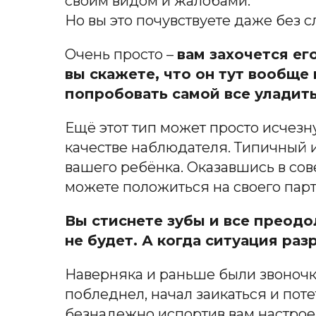
своим видом и жалобами.
Но вы это почувствуете даже без с
Очень просто –
вам захочется ег
вы скажете, что он тут вообще
попробовать самой все уладить
Ещё этот тип может просто исчезну
качестве наблюдателя. Типичный и
вашего ребёнка. Оказавшись в со
можете положиться на своего пар
Вы стиснете зубы и все преодо
не будет. А когда ситуация раз
Наверняка и раньше были звоночки
побледнел, начал заикаться и поте
безнадежно испортив вам настрое