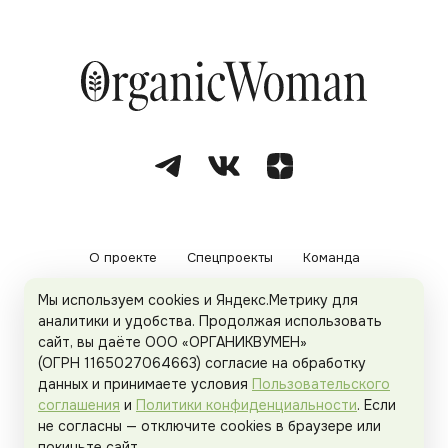
О проекте
Спецпроекты
Команда
Мы используем cookies и Яндекс.Метрику для
Рекламодателям
Политика конфиденциальности
аналитики и удобства. Продолжая использовать
сайт, вы даёте ООО «ОРГАНИКВУМЕН»
Пользовательское соглашение
(ОГРН 1165027064663) согласие на обработку
данных и принимаете условия
Пользовательского
соглашения
и
Политики конфиденциальности
. Если
не согласны — отключите cookies в браузере или
© 2026
Organicwoman.ru
. Все права защищены.
покиньте сайт.