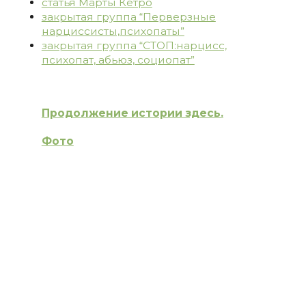
статья Марты Кетро
закрытая группа “Перверзные
нарциссисты,психопаты”
закрытая группа “СТОП:нарцисс,
психопат, абьюз, социопат”
Продолжение истории здесь.
Фото