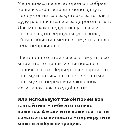
Мальдивах, после которой он собрал
вещи и уехал, оставив меня одну в
недоумении, слезах, страхе за то, как я
буду расплачиваться за дорогой отель.
Дав мне как следует испугаться и
поплакать, он вернулся, успокоил,
обнял, обвинил меня в том, что я вела
себя неправильно.
Постепенно я привыкла к тому, что со
мной что-то не так, и я виновата в
наших ссорах. Перверзные нарциссы
потому и называются перверзными,
потому что перекручивают любую
истину так, как это удобно им.
Или используют такой прием как
газлайтинг – тебе это только
кажется. А если и не кажется, то ты
сама в этом виновата – перекрутить
можно любую ситуацию.