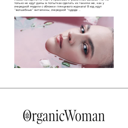
только не идут дамы в попытках сделать их такими же, как у
очередной модели с обложки глянцевого журнала! В ход идут
“волшебные” витамины, очередной “чудоде …