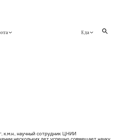
сота
Еда
, к.м.н., научный сотрудник ЦНИИ
жении нескольких лет успешно совмещает науку