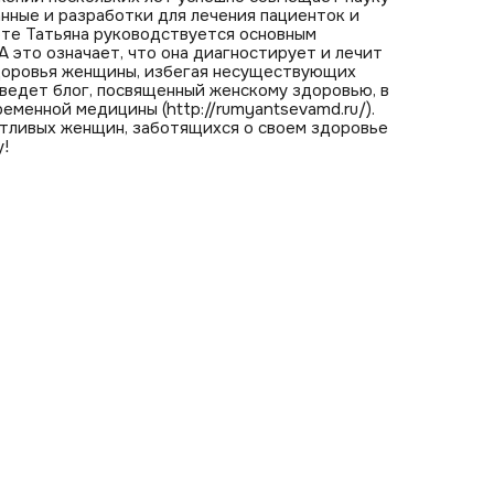
анные и разработки для лечения пациенток и
оте Татьяна руководствуется основным
 А это означает, что она диагностирует и лечит
здоровья женщины, избегая несуществующих
 ведет блог, посвященный женскому здоровью, в
менной медицины (http://rumyantsevamd.ru/).
стливых женщин, заботящихся о своем здоровье
у!