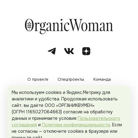
О проекте
Спецпроекты
Команда
Мы используем cookies и Яндекс.Метрику для
Рекламодателям
Политика конфиденциальности
аналитики и удобства. Продолжая использовать
сайт, вы даёте ООО «ОРГАНИКВУМЕН»
Пользовательское соглашение
(ОГРН 1165027064663) согласие на обработку
данных и принимаете условия
Пользовательского
соглашения
и
Политики конфиденциальности
. Если
не согласны — отключите cookies в браузере или
© 2026
Organicwoman.ru
. Все права защищены.
покиньте сайт.