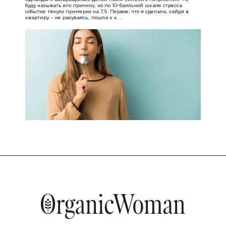
буду называть его причину, но по 10-балльной шкале стресса
событие тянуло примерно на 7,5. Первое, что я сделала, зайдя в
квартиру – не разуваясь, пошла к к …