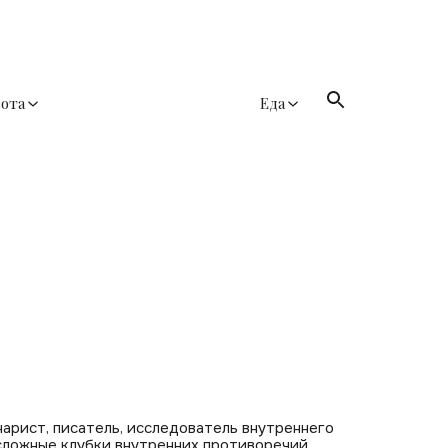
сота
Еда
арист, писатель, исследователь внутреннего
сложные клубки внутренних противоречий,