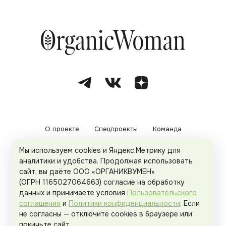
О проекте
Спецпроекты
Команда
Мы используем cookies и Яндекс.Метрику для
Рекламодателям
Политика конфиденциальности
аналитики и удобства. Продолжая использовать
сайт, вы даёте ООО «ОРГАНИКВУМЕН»
Пользовательское соглашение
(ОГРН 1165027064663) согласие на обработку
данных и принимаете условия
Пользовательского
соглашения
и
Политики конфиденциальности
. Если
не согласны — отключите cookies в браузере или
© 2026
Organicwoman.ru
. Все права защищены.
покиньте сайт.