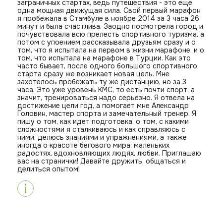
заграничных стартах, ведь путешествия - это еще
одна мощная движущая сила. Свой первый марафон
я пробежала в Стамбуле в ноябре 2014 за 3 часа 26
минут и была счастлива. Заодно посмотрела город и
почувствовала всю прелесть спортивного туризма, а
потом с упоением рассказывала друзьям сразу и о
том, что я испытала на первом в жизни марафоне, и о
том, что испытала на марафоне в Турции. Как это
часто бывает, после одного большого спортивного
старта сразу же возникает новая цель. Мне
захотелось пробежать ту же дистанцию, но за 3
часа. Это уже уровень КМС, то есть почти спорт, а
значит, тренироваться надо серьезно. Я отвела на
достижение цели год, а помогает мне Александр
Головин, мастер спорта и замечательный тренер. Я
пишу о том, как идет подготовка, о том, с какими
сложностями я сталкиваюсь и как справляюсь с
ними, делюсь знаниями и упражнениями, а также
иногда о красоте бегового мира: маленьких
радостях, вдохновляющих людях, любви. Приглашаю
вас на странички! Давайте дружить, общаться и
делиться опытом!