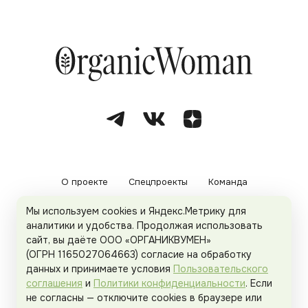
О проекте
Спецпроекты
Команда
Мы используем cookies и Яндекс.Метрику для
Рекламодателям
Политика конфиденциальности
аналитики и удобства. Продолжая использовать
сайт, вы даёте ООО «ОРГАНИКВУМЕН»
Пользовательское соглашение
(ОГРН 1165027064663) согласие на обработку
данных и принимаете условия
Пользовательского
соглашения
и
Политики конфиденциальности
. Если
не согласны — отключите cookies в браузере или
© 2026
Organicwoman.ru
. Все права защищены.