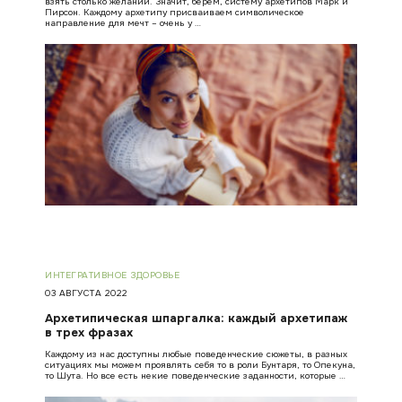
взять столько желаний. Значит, берем, систему архетипов Марк и
Пирсон. Каждому архетипу присваиваем символическое
направление для мечт – очень у …
ИНТЕГРАТИВНОЕ ЗДОРОВЬЕ
03 АВГУСТА 2022
Архетипическая шпаргалка: каждый архетипаж
в трех фразах
Каждому из нас доступны любые поведенческие сюжеты, в разных
ситуациях мы можем проявлять себя то в роли Бунтаря, то Опекуна,
то Шута. Но все есть некие поведенческие заданности, которые …