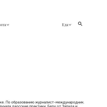
сота
Еда
ке. По образованию журналист-международник.
зучала даосские практики. Беру от Запада и