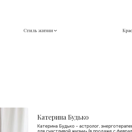
Стиль жизни
Кра
Катерина Будько
Катерина Будько – астролог, энерготерапев
для счастливой жизни» (в продаже с феврал