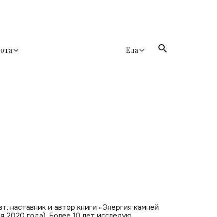
сота
Еда
т, наставник и автор книги «Энергия камней
я 2020 года). Более 10 лет исследую