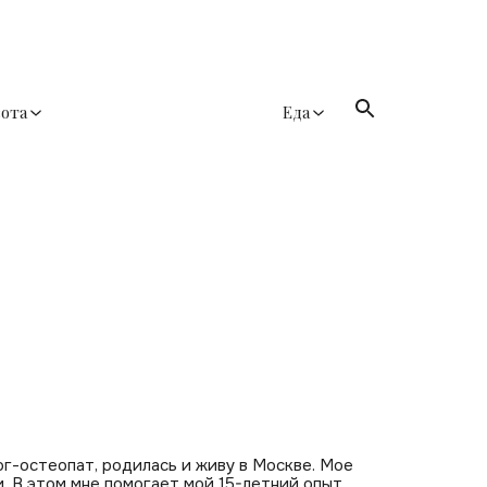
сота
Еда
ог-остеопат, родилась и живу в Москве. Мое
. В этом мне помогает мой 15-летний опыт