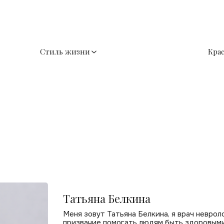
Стиль жизни
Кра
Татьяна Белкина
Меня зовут Татьяна Белкина, я врач неврол
призвание помогать людям быть здоровыми