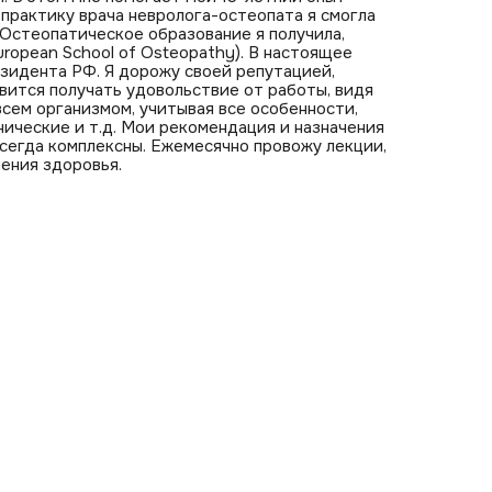
практику врача невролога-остеопата я смогла
 Остеопатическое образование я получила,
ropean School of Osteopathy). В настоящее
зидента РФ. Я дорожу своей репутацией,
авится получать удовольствие от работы, видя
всем организмом, учитывая все особенности,
ические и т.д. Мои рекомендация и назначения
всегда комплексны. Ежемесячно провожу лекции,
ения здоровья.