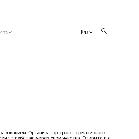
сота
Еда
разованием. Организатор трансформационных
мени и работаю через свои чувства. Открыто и с