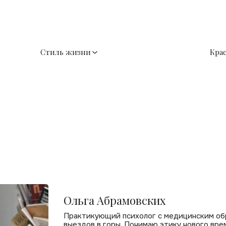
Стиль жизни
Кра
Ольга Абрамовских
Практикующий психолог с медицинским об
выездов в горы. Понимаю этику нового вре