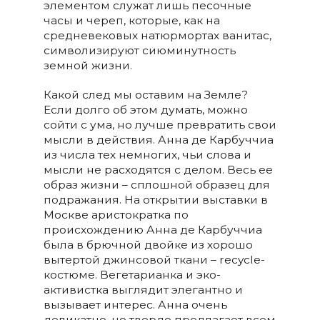
элементом служат лишь песочные
часы и череп, которые, как на
средневековых натюрмортах ванитас,
символизируют сиюминутность
земной жизни.
Какой след мы оставим на Земле?
Если долго об этом думать, можно
сойти с ума, но лучше превратить свои
мысли в действия. Анна де Карбуччиа
из числа тех немногих, чьи слова и
мысли не расходятся с делом. Весь ее
образ жизни – сплошной образец для
подражания. На открытии выставки в
Москве аристократка по
происхождению Анна де Карбуччиа
была в брючной двойке из хорошо
вытертой джинсовой ткани – recycle-
костюме. Вегетарианка и эко-
активистка выглядит элегантно и
вызывает интерес. Анна очень
деликатно, но твердо предлагает всем