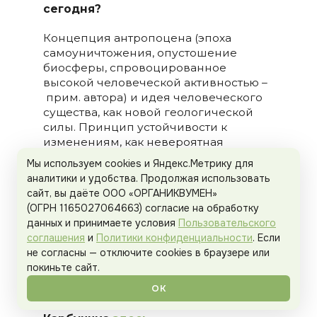
сегодня?
Концепция антропоцена (эпоха
самоуничтожения, опустошение
биосферы, спровоцированное
высокой человеческой активностью –
прим. автора) и идея человеческого
существа, как новой геологической
силы. Принцип устойчивости к
изменениям, как невероятная
способность человека, которая могла
Мы используем cookies и Яндекс.Метрику для
бы спасти нас. Идея наступления
аналитики и удобства. Продолжая использовать
нового мира, основанного на ином
сайт, вы даёте ООО «ОРГАНИКВУМЕН»
своде правил и принципов, чем те,
(ОГРН 1165027064663) согласие на обработку
которые у нас есть теперь. Выбор
данных и принимаете условия
Пользовательского
между тьмой и светом становится
соглашения
и
Политики конфиденциальности
. Если
серьезнее, чем когда-либо.
не согласны — отключите cookies в браузере или
покиньте сайт.
ОК
Подробнее о выставке Анны де