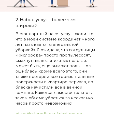
2. Набор услуг – более чем
широкий
В стандартный пакет услуг входит то,
что в моей системе координат много
лет называется «генеральной
уборкой». Я ожидала, что сотрудницы
«Кислорода» просто пропылесосят,
смахнут пыль с книжных полок, и,
может быть, еще вымоют полы. Но я
ошиблась: кроме всего этого, они
также протерли все горизонтальные
поверхности в квартире, зеркала, до
блеска начистили все в ванной
комнате. Кажется, самостоятельно в
таком объеме убраться за несколько
часов просто невозможно!
https://kislorodlab.ru/what-we-do