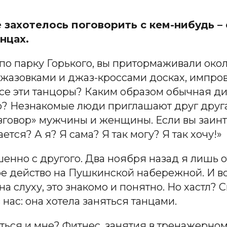
захотелось поговорить с кем-нибудь – с в
анцах.
по парку Горького, вы притормаживали окол
жазовками и джаз-кроссами досках, импров
все эти танцоры? Каким образом обычная д
 Незнакомые люди приглашают друг друга,
говор» мужчины и женщины. Если вы заинте
ется? А я? Я сама? Я так могу? Я так хочу!»
шенно с другого. Два ноября назад я лишь 
е действо на Пушкинской набережной. И воо
о на слуху, это знакомо и понятно. Но хастл?
нас: она хотела заняться танцами.
аться и мне? Фитнес, занятия в тренажерном