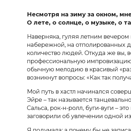
Несмотря на зиму за окном, мне 
О лете, о солнце, о музыке, о т
Наверняка, гуляя летним вечером 
набережной, на отполированных д
количество людей. Откуда же вы, 
профессиональную импровизацию?
обычную мелодию в красивый «раз
возникнут вопросы: «Как так получа
Мой путь в хастл начинался совер
Эйре – так называется танцевально
Сальса, рок-н-ролл, буги-вуги – эт
заговорили об увлечении одной из 
Я подумала: а почему бы не запис