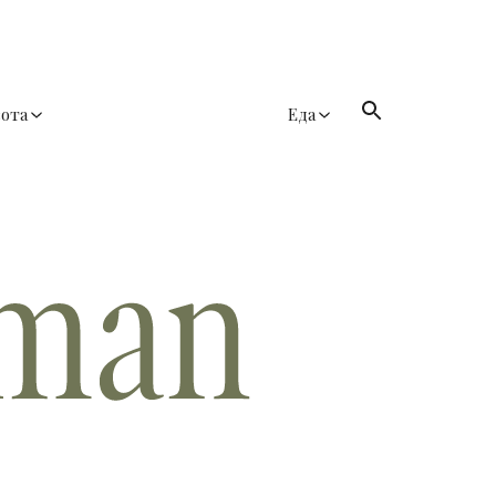
сота
Еда