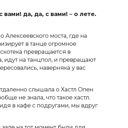
ами! да, да, с вами! – о лете.
о Алексеевского моста, где на
изирует в танце огромное
искотека превращается в
 идут на танцпол, и превращают
ресовались, наверняка у вас
отдаленно слышала о Хастл Опен
бще не знала, что такое хастл.
 Сидя в кафе с подругами, мы вдруг
 зале на тот момент были для