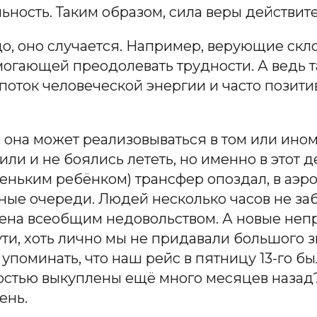
ность. Таким образом, сила веры действите
о, оно случается. Например, верующие скл
огающей преодолевать трудности. А ведь т
оток человеческой энергии и часто позити
, она может реализовываться в том или ином
рили и не боялись лететь, но именно в этот 
леньким ребёнком) трансфер опоздал, в аэр
мные очереди. Людей несколько часов не за
ена всеобщим недовольством. А новые непр
ти, хоть лично мы не придавали большого з
упоминать, что наш рейс в пятницу 13-го б
остью выкуплены ещё много месяцев назад?
ень.