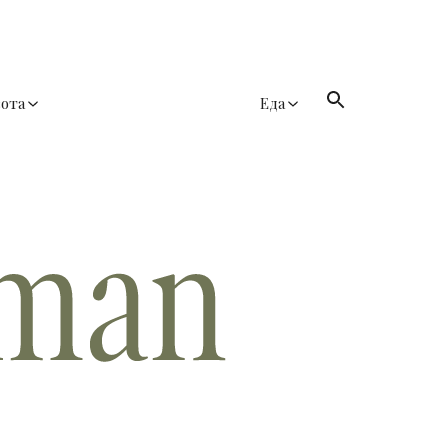
сота
Еда