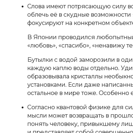
Слова имеют потрясающую силу воз
облечь её в скудные возможности 
фокусируют на конкретном объек
В Японии проводился любопытный 
«любовь», «спасибо», «ненавижу те
Бутылки с водой заморозили в од
каждую каплю воды отдельно. Уди
образовывала кристаллы необыкнов
установками. Если даже написанные
остальное в мире тоже. Особенно е
Согласно квантовой физике для си
мысли может возвращать в прошл
понять человеку, привыкшему лиш
и представляет собой совершенно 