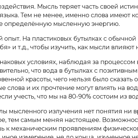
действия. Мысль теряет часть своей истин
языка. Тем не менее, именно слова имеют ко
те определённую мысленную энергию.
опыт. На пластиковых бутылках с обычной 
бя» и т.д., чтобы изучить, как мысли влияю
инаковых условиях, наблюдая за процессом 
вительно, что вода в бутылках с позитивн
енной красоты, чего нельзя было сказать о
 слова и их прочтение могут влиять на воду,
сли учесть, что мы на 80-90% состоим из во
лы мысленного излучения нет понятия ни в
ое, тем самым меняя настоящее. Возможно
ь к механическим проявлениям физическог
иное измерение, не до конца изученное че