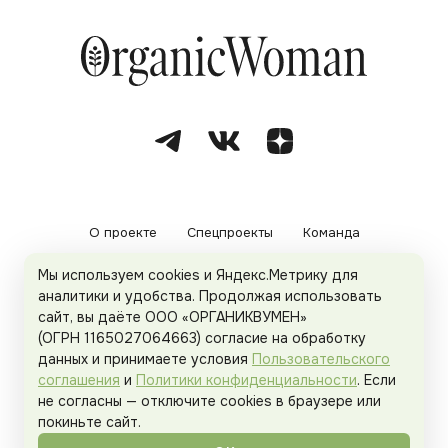
О проекте
Спецпроекты
Команда
Мы используем cookies и Яндекс.Метрику для
Рекламодателям
Политика конфиденциальности
аналитики и удобства. Продолжая использовать
сайт, вы даёте ООО «ОРГАНИКВУМЕН»
Пользовательское соглашение
(ОГРН 1165027064663) согласие на обработку
данных и принимаете условия
Пользовательского
соглашения
и
Политики конфиденциальности
. Если
не согласны — отключите cookies в браузере или
© 2026
Organicwoman.ru
. Все права защищены.
покиньте сайт.