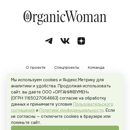
О проекте
Спецпроекты
Команда
Мы используем cookies и Яндекс.Метрику для
Рекламодателям
Политика конфиденциальности
аналитики и удобства. Продолжая использовать
сайт, вы даёте ООО «ОРГАНИКВУМЕН»
Пользовательское соглашение
(ОГРН 1165027064663) согласие на обработку
данных и принимаете условия
Пользовательского
соглашения
и
Политики конфиденциальности
. Если
не согласны — отключите cookies в браузере или
© 2026
Organicwoman.ru
. Все права защищены.
покиньте сайт.