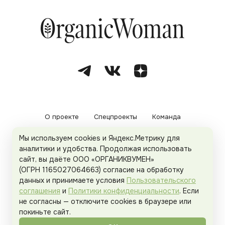
О проекте
Спецпроекты
Команда
Мы используем cookies и Яндекс.Метрику для
Рекламодателям
Политика конфиденциальности
аналитики и удобства. Продолжая использовать
сайт, вы даёте ООО «ОРГАНИКВУМЕН»
Пользовательское соглашение
(ОГРН 1165027064663) согласие на обработку
данных и принимаете условия
Пользовательского
соглашения
и
Политики конфиденциальности
. Если
не согласны — отключите cookies в браузере или
© 2026
Organicwoman.ru
. Все права защищены.
покиньте сайт.