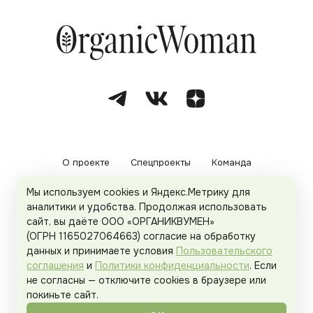
О проекте
Спецпроекты
Команда
Мы используем cookies и Яндекс.Метрику для
Рекламодателям
Политика конфиденциальности
аналитики и удобства. Продолжая использовать
сайт, вы даёте ООО «ОРГАНИКВУМЕН»
Пользовательское соглашение
(ОГРН 1165027064663) согласие на обработку
данных и принимаете условия
Пользовательского
соглашения
и
Политики конфиденциальности
. Если
не согласны — отключите cookies в браузере или
© 2026
Organicwoman.ru
. Все права защищены.
покиньте сайт.