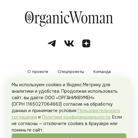
О проекте
Спецпроекты
Команда
Мы используем cookies и Яндекс.Метрику для
Рекламодателям
Политика конфиденциальности
аналитики и удобства. Продолжая использовать
сайт, вы даёте ООО «ОРГАНИКВУМЕН»
Пользовательское соглашение
(ОГРН 1165027064663) согласие на обработку
данных и принимаете условия
Пользовательского
соглашения
и
Политики конфиденциальности
. Если
не согласны — отключите cookies в браузере или
© 2026
Organicwoman.ru
. Все права защищены.
покиньте сайт.