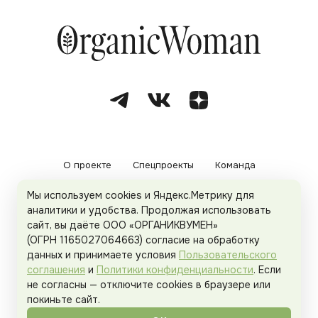
О проекте
Спецпроекты
Команда
Мы используем cookies и Яндекс.Метрику для
Рекламодателям
Политика конфиденциальности
аналитики и удобства. Продолжая использовать
сайт, вы даёте ООО «ОРГАНИКВУМЕН»
Пользовательское соглашение
(ОГРН 1165027064663) согласие на обработку
данных и принимаете условия
Пользовательского
соглашения
и
Политики конфиденциальности
. Если
не согласны — отключите cookies в браузере или
© 2026
Organicwoman.ru
. Все права защищены.
покиньте сайт.