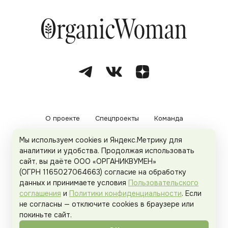
О проекте
Спецпроекты
Команда
Мы используем cookies и Яндекс.Метрику для
Рекламодателям
Политика конфиденциальности
аналитики и удобства. Продолжая использовать
сайт, вы даёте ООО «ОРГАНИКВУМЕН»
Пользовательское соглашение
(ОГРН 1165027064663) согласие на обработку
данных и принимаете условия
Пользовательского
соглашения
и
Политики конфиденциальности
. Если
не согласны — отключите cookies в браузере или
© 2026
Organicwoman.ru
. Все права защищены.
покиньте сайт.