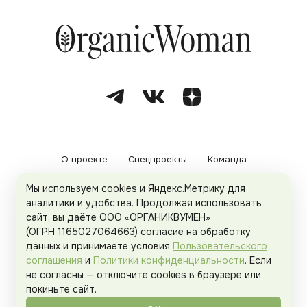
О проекте
Спецпроекты
Команда
Мы используем cookies и Яндекс.Метрику для
Рекламодателям
Политика конфиденциальности
аналитики и удобства. Продолжая использовать
сайт, вы даёте ООО «ОРГАНИКВУМЕН»
Пользовательское соглашение
(ОГРН 1165027064663) согласие на обработку
данных и принимаете условия
Пользовательского
соглашения
и
Политики конфиденциальности
. Если
не согласны — отключите cookies в браузере или
© 2026
Organicwoman.ru
. Все права защищены.
покиньте сайт.