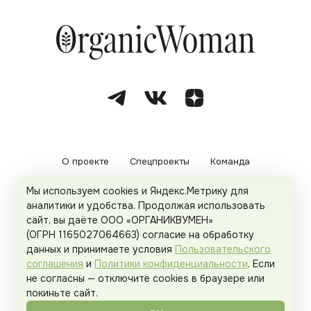
О проекте
Спецпроекты
Команда
Мы используем cookies и Яндекс.Метрику для
Рекламодателям
Политика конфиденциальности
аналитики и удобства. Продолжая использовать
сайт, вы даёте ООО «ОРГАНИКВУМЕН»
Пользовательское соглашение
(ОГРН 1165027064663) согласие на обработку
данных и принимаете условия
Пользовательского
соглашения
и
Политики конфиденциальности
. Если
не согласны — отключите cookies в браузере или
© 2026
Organicwoman.ru
. Все права защищены.
покиньте сайт.