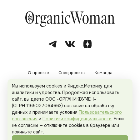
О проекте
Спецпроекты
Команда
Мы используем cookies и Яндекс.Метрику для
Рекламодателям
Политика конфиденциальности
аналитики и удобства. Продолжая использовать
сайт, вы даёте ООО «ОРГАНИКВУМЕН»
Пользовательское соглашение
(ОГРН 1165027064663) согласие на обработку
данных и принимаете условия
Пользовательского
соглашения
и
Политики конфиденциальности
. Если
не согласны — отключите cookies в браузере или
© 2026
Organicwoman.ru
. Все права защищены.
покиньте сайт.