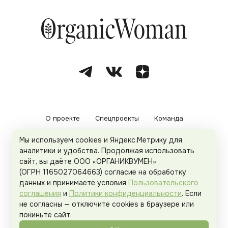
О проекте
Спецпроекты
Команда
Мы используем cookies и Яндекс.Метрику для
Рекламодателям
Политика конфиденциальности
аналитики и удобства. Продолжая использовать
сайт, вы даёте ООО «ОРГАНИКВУМЕН»
Пользовательское соглашение
(ОГРН 1165027064663) согласие на обработку
данных и принимаете условия
Пользовательского
соглашения
и
Политики конфиденциальности
. Если
не согласны — отключите cookies в браузере или
© 2026
Organicwoman.ru
. Все права защищены.
покиньте сайт.