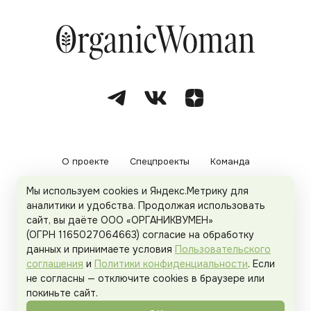
О проекте
Спецпроекты
Команда
Мы используем cookies и Яндекс.Метрику для
Рекламодателям
Политика конфиденциальности
аналитики и удобства. Продолжая использовать
сайт, вы даёте ООО «ОРГАНИКВУМЕН»
Пользовательское соглашение
(ОГРН 1165027064663) согласие на обработку
данных и принимаете условия
Пользовательского
соглашения
и
Политики конфиденциальности
. Если
не согласны — отключите cookies в браузере или
© 2026
Organicwoman.ru
. Все права защищены.
покиньте сайт.