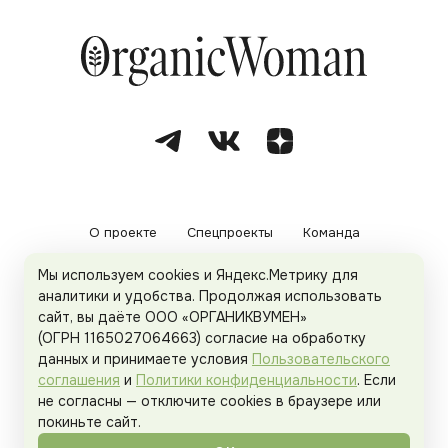
О проекте
Спецпроекты
Команда
Мы используем cookies и Яндекс.Метрику для
Рекламодателям
Политика конфиденциальности
аналитики и удобства. Продолжая использовать
сайт, вы даёте ООО «ОРГАНИКВУМЕН»
Пользовательское соглашение
(ОГРН 1165027064663) согласие на обработку
данных и принимаете условия
Пользовательского
соглашения
и
Политики конфиденциальности
. Если
не согласны — отключите cookies в браузере или
© 2026
Organicwoman.ru
. Все права защищены.
покиньте сайт.