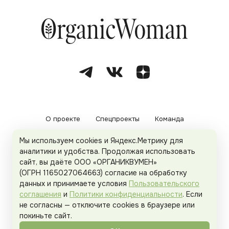
О проекте
Спецпроекты
Команда
Мы используем cookies и Яндекс.Метрику для
Рекламодателям
Политика конфиденциальности
аналитики и удобства. Продолжая использовать
сайт, вы даёте ООО «ОРГАНИКВУМЕН»
Пользовательское соглашение
(ОГРН 1165027064663) согласие на обработку
данных и принимаете условия
Пользовательского
соглашения
и
Политики конфиденциальности
. Если
не согласны — отключите cookies в браузере или
© 2026
Organicwoman.ru
. Все права защищены.
покиньте сайт.