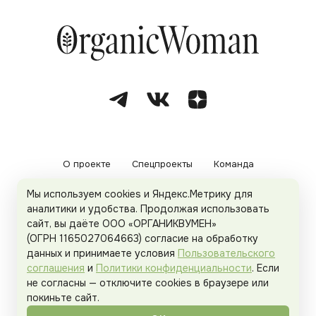
О проекте
Спецпроекты
Команда
Мы используем cookies и Яндекс.Метрику для
Рекламодателям
Политика конфиденциальности
аналитики и удобства. Продолжая использовать
сайт, вы даёте ООО «ОРГАНИКВУМЕН»
Пользовательское соглашение
(ОГРН 1165027064663) согласие на обработку
данных и принимаете условия
Пользовательского
соглашения
и
Политики конфиденциальности
. Если
не согласны — отключите cookies в браузере или
© 2026
Organicwoman.ru
. Все права защищены.
покиньте сайт.