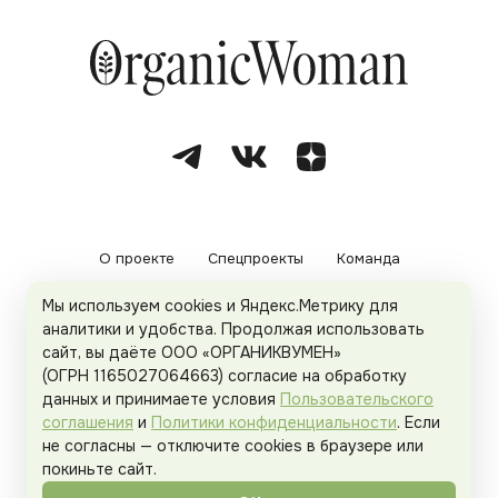
О проекте
Спецпроекты
Команда
Мы используем cookies и Яндекс.Метрику для
Рекламодателям
Политика конфиденциальности
аналитики и удобства. Продолжая использовать
сайт, вы даёте ООО «ОРГАНИКВУМЕН»
Пользовательское соглашение
(ОГРН 1165027064663) согласие на обработку
данных и принимаете условия
Пользовательского
соглашения
и
Политики конфиденциальности
. Если
не согласны — отключите cookies в браузере или
© 2026
Organicwoman.ru
. Все права защищены.
покиньте сайт.