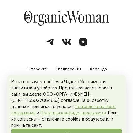
О проекте
Спецпроекты
Команда
Мы используем cookies и Яндекс.Метрику для
Рекламодателям
Политика конфиденциальности
аналитики и удобства. Продолжая использовать
сайт, вы даёте ООО «ОРГАНИКВУМЕН»
Пользовательское соглашение
(ОГРН 1165027064663) согласие на обработку
данных и принимаете условия
Пользовательского
соглашения
и
Политики конфиденциальности
. Если
не согласны — отключите cookies в браузере или
© 2026
Organicwoman.ru
. Все права защищены.
покиньте сайт.