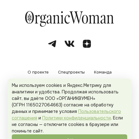
О проекте
Спецпроекты
Команда
Мы используем cookies и Яндекс.Метрику для
Рекламодателям
Политика конфиденциальности
аналитики и удобства. Продолжая использовать
сайт, вы даёте ООО «ОРГАНИКВУМЕН»
Пользовательское соглашение
(ОГРН 1165027064663) согласие на обработку
данных и принимаете условия
Пользовательского
соглашения
и
Политики конфиденциальности
. Если
не согласны — отключите cookies в браузере или
© 2026
Organicwoman.ru
. Все права защищены.
покиньте сайт.