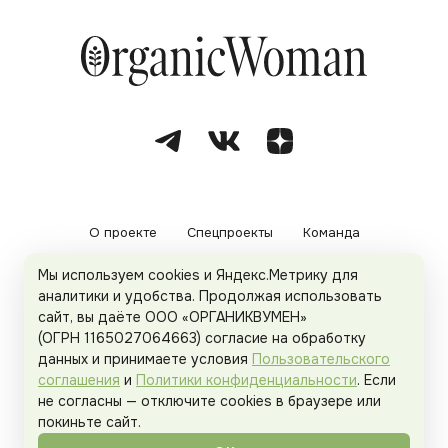
О проекте
Спецпроекты
Команда
Мы используем cookies и Яндекс.Метрику для
Рекламодателям
Политика конфиденциальности
аналитики и удобства. Продолжая использовать
сайт, вы даёте ООО «ОРГАНИКВУМЕН»
Пользовательское соглашение
(ОГРН 1165027064663) согласие на обработку
данных и принимаете условия
Пользовательского
соглашения
и
Политики конфиденциальности
. Если
не согласны — отключите cookies в браузере или
© 2026
Organicwoman.ru
. Все права защищены.
покиньте сайт.