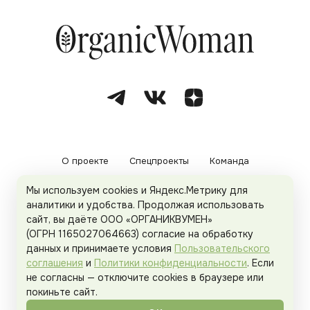
О проекте
Спецпроекты
Команда
Мы используем cookies и Яндекс.Метрику для
Рекламодателям
Политика конфиденциальности
аналитики и удобства. Продолжая использовать
сайт, вы даёте ООО «ОРГАНИКВУМЕН»
Пользовательское соглашение
(ОГРН 1165027064663) согласие на обработку
данных и принимаете условия
Пользовательского
соглашения
и
Политики конфиденциальности
. Если
не согласны — отключите cookies в браузере или
© 2026
Organicwoman.ru
. Все права защищены.
покиньте сайт.